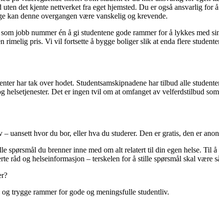
uten det kjente nettverket fra eget hjemsted. Du er også ansvarlig for å e
 mange kan denne overgangen være vanskelig og krevende.
 som jobb nummer én å gi studentene gode rammer for å lykkes med sine s
 rimelig pris. Vi vil fortsette å bygge boliger slik at enda flere student
denter har tak over hodet. Studentsamskipnadene har tilbud alle student
 og helsetjenester. Det er ingen tvil om at omfanget av velferdstilbud 
av – uansett hvor du bor, eller hva du studerer. Den er gratis, den er ano
lle spørsmål du brenner inne med om alt relatert til din egen helse. Til 
te råd og helseinformasjon – terskelen for å stille spørsmål skal være 
er?
rd og trygge rammer for gode og meningsfulle studentliv.