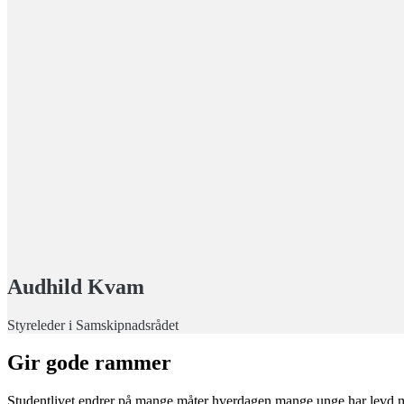
Audhild Kvam
Styreleder i Samskipnadsrådet
Gir gode rammer
Studentlivet endrer på mange måter hverdagen mange unge har levd me