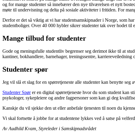
og for mange studenter så innebærer den nye tilværelsen et nytt bosted 
møte til undervisning og delta på sosiale aktiviteter i fritiden. For
Derfor er det så viktig at vi har studentsamskipnader i Norge, som har
studentboliger. Over 40 000 hybler sikrer studenter tak over hodet til en
Mange tilbud for studenter
Gode og meningsfulle studentliv begrenser seg derimot ikke til at stu
kantiner, bokhandlere, barnehager, treningssentre, karriereveiledning
Studenter spør
Jeg vil slå et slag for en spørretjeneste alle studenter kan benytte seg 
Studenter Spør
er en digital spørretjeneste hvor du som student kan sti
psykologer, sykepleiere og andre fagpersoner som kan gi deg kvalifiser
Kanskje du vil sjekke den ut eller anbefale tjenesten til noen du kjenn
Vi skal fortsette å jobbe for at studentene lykkes ved å satse på velfe
Av Audhild Kvam, Styreleder i Samskipnadsrådet