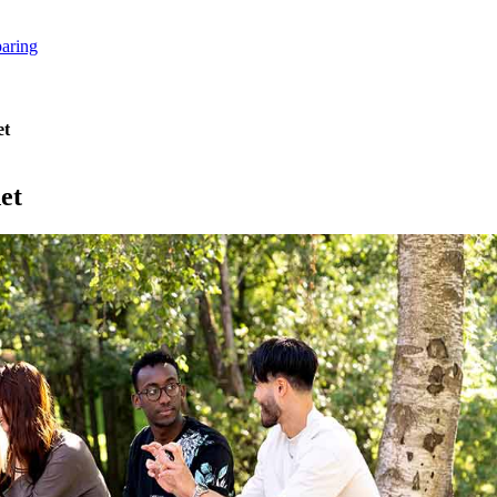
paring
et
et