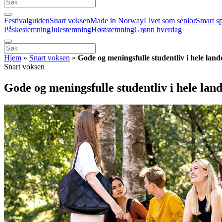
Festivalguiden
Snart voksen
Made in Norway
Livet som senior
Smart s
Påskestemning
Julestemning
Høststemning
Grønn hverdag
Hjem
»
Snart voksen
»
Gode og meningsfulle studentliv i hele land
Snart voksen
Gode og meningsfulle studentliv i hele land