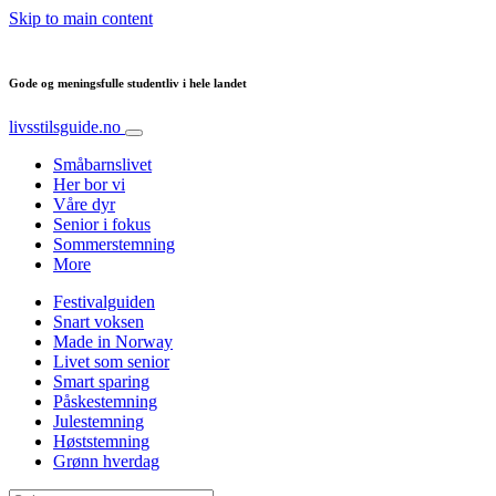
Skip to main content
Gode og meningsfulle studentliv i hele landet
livsstilsguide.no
Småbarnslivet
Her bor vi
Våre dyr
Senior i fokus
Sommerstemning
More
Festivalguiden
Snart voksen
Made in Norway
Livet som senior
Smart sparing
Påskestemning
Julestemning
Høststemning
Grønn hverdag