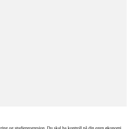
ring og studieprogresjon. Du skal ha kontroll på din egen økonomi