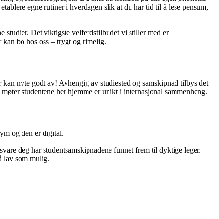
tablere egne rutiner i hverdagen slik at du har tid til å lese pensum,
tudier. Det viktigste velferdstilbudet vi stiller med er
er kan bo hos oss – trygt og rimelig.
er kan nyte godt av! Avhengig av studiested og samskipnad tilbys det
som møter studentene her hjemme er unikt i internasjonal sammenheng.
nym og den er digital.
å svare deg har studentsamskipnadene funnet frem til dyktige leger,
så lav som mulig.