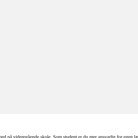
d på videregående skole. Som student er du mer ansvarlig for egen læ