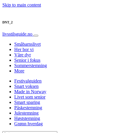
Skip to main content
DNT_2
livsstilsguide.no
Småbarnslivet
Her bor vi
Våre dyr
Senior i fokus
Sommerstemning
More
Festivalguiden
Snart voksen
Made in Norway
Livet som senior
Smart sparing
Påskestemning
Julestemning
Høststemning
Grønn hverdag