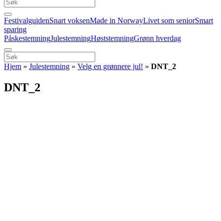
Festivalguiden
Snart voksen
Made in Norway
Livet som senior
Smart
sparing
Påskestemning
Julestemning
Høststemning
Grønn hverdag
Hjem
»
Julestemning
»
Velg en grønnere jul!
»
DNT_2
DNT_2