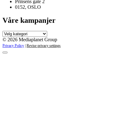
Prinsens gate 2
0152, OSLO
Våre kampanjer
Våre
kampanjer
© 2026 Mediaplanet Group
Privacy Policy
|
Revise privacy settings