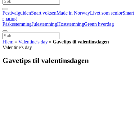
Festivalguiden
Snart voksen
Made in Norway
Livet som senior
Smart
sparing
Påskestemning
Julestemning
Høststemning
Grønn hverdag
Hjem
»
Valentine's day
»
Gavetips til valentinsdagen
Valentine's day
Gavetips til valentinsdagen