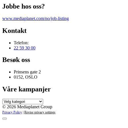
Jobbe hos oss?
www.mediaplanet.com/no/job-listing
Kontakt
Telefon:
22 59 30 00
Besøk oss
Prinsens gate 2
0152, OSLO
Våre kampanjer
Våre
kampanjer
© 2026 Mediaplanet Group
Privacy Policy
|
Revise privacy settings