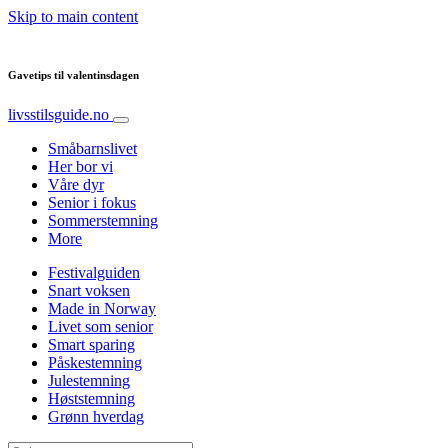
Skip to main content
Gavetips til valentinsdagen
livsstilsguide.no
Småbarnslivet
Her bor vi
Våre dyr
Senior i fokus
Sommerstemning
More
Festivalguiden
Snart voksen
Made in Norway
Livet som senior
Smart sparing
Påskestemning
Julestemning
Høststemning
Grønn hverdag