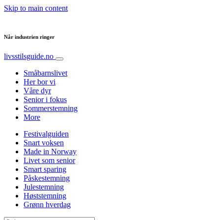
Skip to main content
Når industrien ringer
livsstilsguide.no
Småbarnslivet
Her bor vi
Våre dyr
Senior i fokus
Sommerstemning
More
Festivalguiden
Snart voksen
Made in Norway
Livet som senior
Smart sparing
Påskestemning
Julestemning
Høststemning
Grønn hverdag