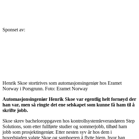
Sponset av:
Henrik Skoe stortirives som automasjonsingeniør hos Eramet
Norway i Porsgrunn. Foto: Eramet Norway
Automasjonsingeniør Henrik Skoe var egentlig helt fornøyd der
han var, men så ringte det ene selskapet som kunne få ham til å
skrifte jobb.
Skoe skrev bacheloroppgaven hos kontrollsystemleverandøren Step
Solutions, som etter fullførte studier og sommerjobb, tilbød ham
jobb som prosjektingeniør. Etter nesten syv år hos dem i
hovedstaden valgte Skoe og samboeren å flytte hjem, hvor han