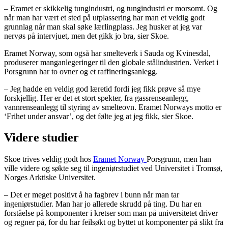
– Eramet er skikkelig tungindustri, og tungindustri er morsomt. Og
når man har vært et sted på utplassering har man et veldig godt
grunnlag når man skal søke lærlingplass. Jeg husker at jeg var
nervøs på intervjuet, men det gikk jo bra, sier Skoe.
Eramet Norway, som også har smelteverk i Sauda og Kvinesdal,
produserer manganlegeringer til den globale stålindustrien. Verket i
Porsgrunn har to ovner og et raffineringsanlegg.
– Jeg hadde en veldig god læretid fordi jeg fikk prøve så mye
forskjellig. Her er det et stort spekter, fra gassrenseanlegg,
vannrenseanlegg til styring av smelteovn. Eramet Norways motto er
‘Frihet under ansvar’, og det følte jeg at jeg fikk, sier Skoe.
Videre studier
Skoe trives veldig godt hos
Eramet Norway
Porsgrunn, men han
ville videre og søkte seg til ingeniørstudiet ved Universitet i Tromsø,
Norges Arktiske Universitet.
– Det er meget positivt å ha fagbrev i bunn når man tar
ingeniørstudier. Man har jo allerede skrudd på ting. Du har en
forståelse på komponenter i kretser som man på universitetet driver
og regner på, for du har feilsøkt og byttet ut komponenter på slikt fra