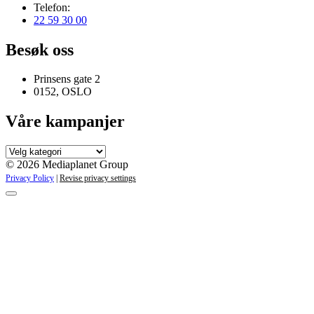
Telefon:
22 59 30 00
Besøk oss
Prinsens gate 2
0152, OSLO
Våre kampanjer
Våre
kampanjer
© 2026 Mediaplanet Group
Privacy Policy
|
Revise privacy settings