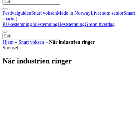
Festivalguiden
Snart voksen
Made in Norway
Livet som senior
Smart
sparing
Påskestemning
Julestemning
Høststemning
Grønn hverdag
Hjem
»
Snart voksen
»
Når industrien ringer
Sponset
Når industrien ringer