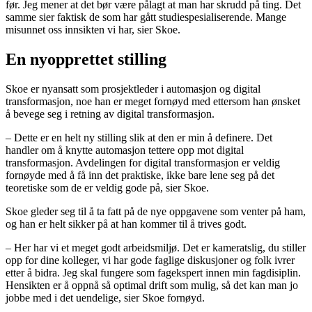
før. Jeg mener at det bør være pålagt at man har skrudd på ting. Det
samme sier faktisk de som har gått studiespesialiserende. Mange
misunnet oss innsikten vi har, sier Skoe.
En nyopprettet stilling
Skoe er nyansatt som prosjektleder i automasjon og digital
transformasjon, noe han er meget fornøyd med ettersom han ønsket
å bevege seg i retning av digital transformasjon.
– Dette er en helt ny stilling slik at den er min å definere. Det
handler om å knytte automasjon tettere opp mot digital
transformasjon. Avdelingen for digital transformasjon er veldig
fornøyde med å få inn det praktiske, ikke bare lene seg på det
teoretiske som de er veldig gode på, sier Skoe.
Skoe gleder seg til å ta fatt på de nye oppgavene som venter på ham,
og han er helt sikker på at han kommer til å trives godt.
– Her har vi et meget godt arbeidsmiljø. Det er kameratslig, du stiller
opp for dine kolleger, vi har gode faglige diskusjoner og folk ivrer
etter å bidra. Jeg skal fungere som fagekspert innen min fagdisiplin.
Hensikten er å oppnå så optimal drift som mulig, så det kan man jo
jobbe med i det uendelige, sier Skoe fornøyd.