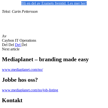
Bli en del av Eramets fremtid. Les mer her!
Tekst: Carin Pettersson
Av
Caybon IT Operations
Del
Del
Del
Del
Next article
Mediaplanet – branding made easy
www.mediaplanet.com/no/
Jobbe hos oss?
www.mediaplanet.com/no/job-listing
Kontakt