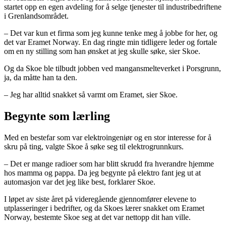
startet opp en egen avdeling for å selge tjenester til industribedriftene
i Grenlandsområdet.
– Det var kun et firma som jeg kunne tenke meg å jobbe for her, og
det var Eramet Norway. En dag ringte min tidligere leder og fortale
om en ny stilling som han ønsket at jeg skulle søke, sier Skoe.
Og da Skoe ble tilbudt jobben ved mangansmelteverket i Porsgrunn,
ja, da måtte han ta den.
– Jeg har alltid snakket så varmt om Eramet, sier Skoe.
Begynte som lærling
Med en bestefar som var elektroingeniør og en stor interesse for å
skru på ting, valgte Skoe å søke seg til elektrogrunnkurs.
– Det er mange radioer som har blitt skrudd fra hverandre hjemme
hos mamma og pappa. Da jeg begynte på elektro fant jeg ut at
automasjon var det jeg like best, forklarer Skoe.
I løpet av siste året på videregående gjennomfører elevene to
utplasseringer i bedrifter, og da Skoes lærer snakket om Eramet
Norway, bestemte Skoe seg at det var nettopp dit han ville.