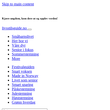
Skip to main content
Kjære ungdom, kom dere ut og opplev verden!
livsstilsguide.no
Småbarnslivet
Her bor vi
Våre dyr
Senior i fokus
Sommerstemning
More
Festivalguiden
Snart voksen
Made in Norway
Livet som senior
Smart sparing
Påskestemning
Julestemning
Høststemning
Grønn hverdag