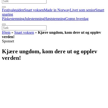
Festivalguiden
Snart voksen
Made in Norway
Livet som senior
Smart
sparing
Påskestemning
Julestemning
Høststemning
Grønn hverdag
Hjem
»
Snart voksen
»
Kjære ungdom, kom dere ut og opplev
verden!
Sponset
Kjære ungdom, kom dere ut og opplev
verden!