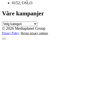
0152, OSLO
Våre kampanjer
Våre
kampanjer
© 2026 Mediaplanet Group
Privacy Policy
|
Revise privacy settings