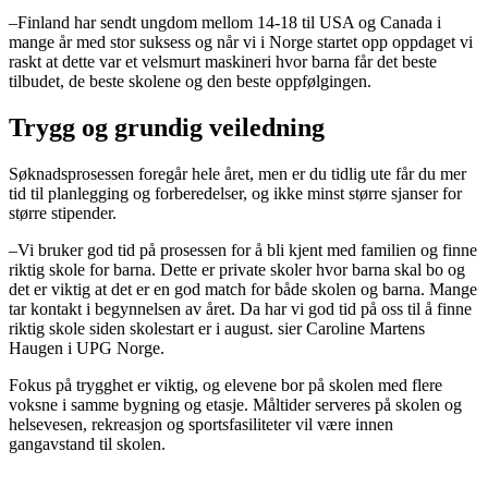
–Finland har sendt ungdom mellom 14-18 til USA og Canada i
mange år med stor suksess og når vi i Norge startet opp oppdaget vi
raskt at dette var et velsmurt maskineri hvor barna får det beste
tilbudet, de beste skolene og den beste oppfølgingen.
Trygg og grundig veiledning
Søknadsprosessen foregår hele året, men er du tidlig ute får du mer
tid til planlegging og forberedelser, og ikke minst større sjanser for
større stipender.
­–Vi bruker god tid på prosessen for å bli kjent med familien og finne
riktig skole for barna. Dette er private skoler hvor barna skal bo og
det er viktig at det er en god match for både skolen og barna. Mange
tar kontakt i begynnelsen av året. Da har vi god tid på oss til å finne
riktig skole siden skolestart er i august. sier Caroline Martens
Haugen i UPG Norge.
Fokus på trygghet er viktig, og elevene bor på skolen med flere
voksne i samme bygning og etasje. Måltider serveres på skolen og
helsevesen, rekreasjon og sportsfasiliteter vil være innen
gangavstand til skolen.