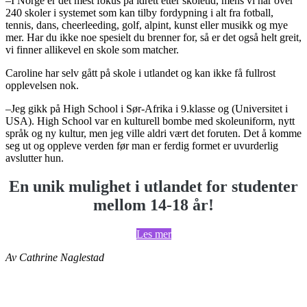
–I Norge er det mest fokus på idrett etter skoletid, mens vi har over
240 skoler i systemet som kan tilby fordypning i alt fra fotball,
tennis, dans, cheerleeding, golf, alpint, kunst eller musikk og mye
mer. Har du ikke noe spesielt du brenner for, så er det også helt greit,
vi finner allikevel en skole som matcher.
Caroline har selv gått på skole i utlandet og kan ikke få fullrost
opplevelsen nok.
–Jeg gikk på High School i Sør-Afrika i 9.klasse og (Universitet i
USA). High School var en kulturell bombe med skoleuniform, nytt
språk og ny kultur, men jeg ville aldri vært det foruten. Det å komme
seg ut og oppleve verden før man er ferdig formet er uvurderlig
avslutter hun.
En unik mulighet i utlandet for studenter
mellom 14-18 år!
Les mer
Av Cathrine Naglestad