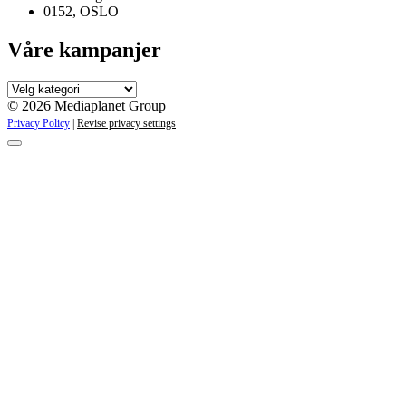
0152, OSLO
Våre kampanjer
Våre
kampanjer
© 2026 Mediaplanet Group
Privacy Policy
|
Revise privacy settings