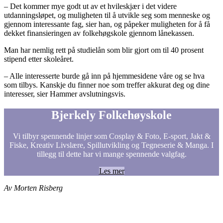
– Det kommer mye godt ut av et hvileskjær i det videre
utdanningsløpet, og muligheten til å utvikle seg som menneske og
gjennom interessante fag, sier han, og påpeker muligheten for å få
dekket finansieringen av folkehøgskole gjennom lånekassen.
Man har nemlig rett på studielån som blir gjort om til 40 prosent
stipend etter skoleåret.
– Alle interesserte burde gå inn på hjemmesidene våre og se hva
som tilbys. Kanskje du finner noe som treffer akkurat deg og dine
interesser, sier Hammer avslutningsvis.
Bjerkely Folkehøyskole
Vi tilbyr spennende linjer som Cosplay & Foto, E-sport, Jakt &
Fiske, Kreativ Livslære, Spillutvikling og Tegneserie & Manga. I
tillegg til dette har vi mange spennende valgfag.
Les mer
Av Morten Risberg