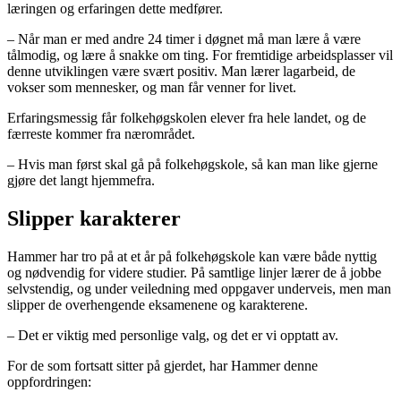
læringen og erfaringen dette medfører.
– Når man er med andre 24 timer i døgnet må man lære å være
tålmodig, og lære å snakke om ting. For fremtidige arbeidsplasser vil
denne utviklingen være svært positiv. Man lærer lagarbeid, de
vokser som mennesker, og man får venner for livet.
Erfaringsmessig får folkehøgskolen elever fra hele landet, og de
færreste kommer fra nærområdet.
– Hvis man først skal gå på folkehøgskole, så kan man like gjerne
gjøre det langt hjemmefra.
Slipper karakterer
Hammer har tro på at et år på folkehøgskole kan være både nyttig
og nødvendig for videre studier. På samtlige linjer lærer de å jobbe
selvstendig, og under veiledning med oppgaver underveis, men man
slipper de overhengende eksamenene og karakterene.
– Det er viktig med personlige valg, og det er vi opptatt av.
For de som fortsatt sitter på gjerdet, har Hammer denne
oppfordringen: