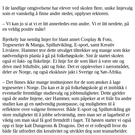
I de landlige omgivelsene har elever ved skolen flere, unike linjevalg
som er vanskelig å finne andre steder, opplyser rektoren.
– Vi kan jo si at vi er litt annerledes enn andre. Vi er litt nerdete, på
en veldig positiv måte!
Bjerkely har nemlig linjer for blant annet Cosplay & Foto,
Tegneserier & Manga, Spillutvikling, E-sport, samt Kreativ
Livslære. Hammer tror dette utvalget tiltrekker seg mange som ikke
nødvendigvis planla å gå på folkehøgskole. Sist år startet skolen
også ei Jakt- og fiskelinje. Ei linje for de som liker å være ute og
drive med friluftsliv, jakt og fiske. Det er opplevelser i nærområdet,
deler av Norge, og også eksklusiv jakt i Sverige og Sør-Afrika.
– Det finnes ikke mange institusjoner for de som ønsker å lage
tegneserier i Norge. Da kan et år på folkehøgskole gi et innblikk i
eventuelle fremtidige studievalg og jobbmuligheter. Dette gjelder
også de andre linjene, sier Hammer, som påpeker at et friår fra andre
studier kan gi en nødvendig pustepause, og muligheten til å
reflektere over valgene fremover. Både E-sport og Spillutvikling gir
store muligheter til å jobbe selvstendig, men man ser at lagarbeid er
viktig om man skal få god fremdrift i faget. Til høsten starter vi også
opp ei linje kalt Dungeons & Dragons. Det er et rollespill hvor du
både får utfordret din kreativitet og utviklet deg som teamarbeider.