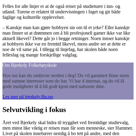
Felles for alle linjer er at de også reiser på studieturer i inn- og
utland. Turene er relatert til undervisningen i faget og gir både
faglige og kulturelle opplevelser.
– Kanskje man kan gjøre hobbyen sin om til et yrke? Eller kanskje
man finner ut at drømmen om å bli profesjonell gamer ikke var like
aktuell likevel? Dette går jo i begge retninger. Noen innser kanskje
at hobbyen ikke var en fremtid likevel, mens andre ser at dette er
noe de vil satse på. I tillegg til linjefag, har skolen både noen
fellesfag og mange forskjellige valgfag.
Om Bjerkely Folkehøyskole
Hos oss kan du omfavne nerden i deg! Du vil garantert finne noen
med samme interesser som du har. Vi har 4 internat, og du vil få
gode muligheter til å bli godt kjent med naboene dine.
Les mer på bjerkely.fhs.no
Selvutvikling i fokus
Året ved Bjerkely skal bidra til trygghet ved fremtidige studievalg,
men minst like viktig er reisen man får som menneske, sier Hammer.
Livet på skolen innebærer nemlig å bo tett på andre, med den