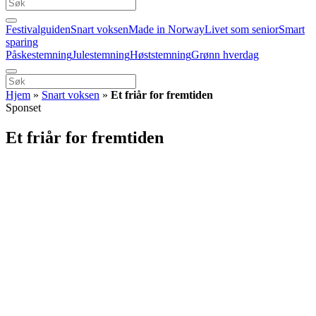
Festivalguiden
Snart voksen
Made in Norway
Livet som senior
Smart
sparing
Påskestemning
Julestemning
Høststemning
Grønn hverdag
Hjem
»
Snart voksen
»
Et friår for fremtiden
Sponset
Et friår for fremtiden