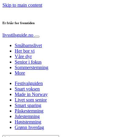
Skip to main content
Et friår for fremtiden
livsstilsguide.no
Småbarnslivet
Her bor vi
Våre dyr
Senior i fokus
Sommerstemning
More
Festivalguiden
Snart voksen
Made in Norway
Livet som senior
Smart sparing
Påskestemning
Julestemning
Høststemning
Grønn hverdag