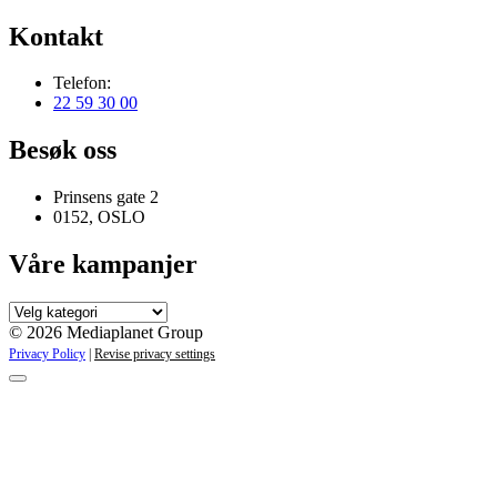
Kontakt
Telefon:
22 59 30 00
Besøk oss
Prinsens gate 2
0152, OSLO
Våre kampanjer
Våre
kampanjer
© 2026 Mediaplanet Group
Privacy Policy
|
Revise privacy settings