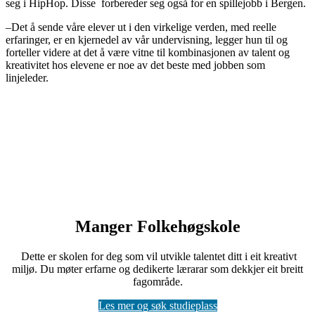
seg i HipHop. Disse forbereder seg også for en spillejobb i Bergen.
–Det å sende våre elever ut i den virkelige verden, med reelle
erfaringer, er en kjernedel av vår undervisning, legger hun til og
forteller videre at det å være vitne til kombinasjonen av talent og
kreativitet hos elevene er noe av det beste med jobben som
linjeleder.
Manger Folkehøgskole
Dette er skolen for deg som vil utvikle talentet ditt i eit kreativt
miljø. Du møter erfarne og dedikerte lærarar som dekkjer eit breitt
fagområde.
Les mer og søk studieplass