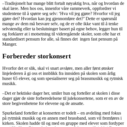
–Tradisjonelt har mange blitt fortalt nøyaktig hva, når og hvordan de
skal lære. Men hos oss, innenfor våre rammeverk, oppfordrer vi
studentene til å spørre seg selv: ‘Hva vil jeg gjøre? Hvorfor vil jeg
gjøre det? Hvordan kan jeg gjennomføre det?’ Dette er spørsmål
mange av dem må besvare selv, og de er ofte ikke vant til å tenke
selvstendig eller ta beslutninger basert på egne behov, legger hun til
og forklarer at i motsetning til videregående skoler, som ofte har et
standardisert pensum for alle, så finnes det ingen fast pensum på
Manger.
Forbereder storkonsert
Hvorfor det er slik, skal vi snart avsløre, men aller først ønsker
linjelederen å gi oss et innblikk fra innsiden på skolen som årlig
huser 65 elever, og som spesialiserer seg på brassmusikk og rytmisk
musikk.
–Det er hektiske dager her, smiler hun og forteller at skolen i disse
dager gjør de siste forberedelsene til julekonsertene, som er en av de
store begivenhetene for elevene og de ansatte.
Spurkeland forteller at konserten er todelt – en avdeling med fokus
på rytmisk musikk og en annen med brassband, som vil fremføres i
kirken. Skolen hadde til og med en gruppe med elever som fordyper