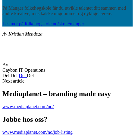
På Manger folkehøgskole får du utvikle talentet ditt sammen med
andre kreative, musikalske ungdommer og dyktige lærere.
Les mer på folkehogskole.no/skole/manger
Av Kristian Mendoza
Av
Caybon IT Operations
Del
Del
Del
Del
Next article
Mediaplanet – branding made easy
www.mediaplanet.com/no/
Jobbe hos oss?
www.mediaplanet.com/no/job-listing