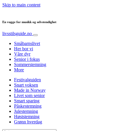
Skip to main content
En vugge for musikk og selvstendighet
livsstilsguide.no
Småbarnslivet
Her bor vi
Våre dyr
Senior i fokus
Sommerstemning
More
Festivalguiden
Snart voksen
Made in Norway
Livet som senior
Smart sparing
Påskestemning
Julestemning
Høststemning
Grønn hverdag