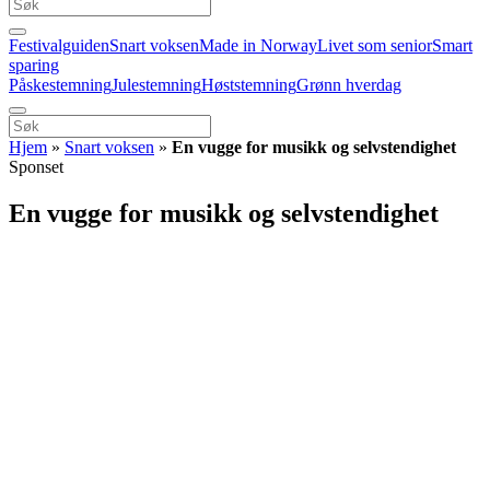
Festivalguiden
Snart voksen
Made in Norway
Livet som senior
Smart
sparing
Påskestemning
Julestemning
Høststemning
Grønn hverdag
Hjem
»
Snart voksen
»
En vugge for musikk og selvstendighet
Sponset
En vugge for musikk og selvstendighet