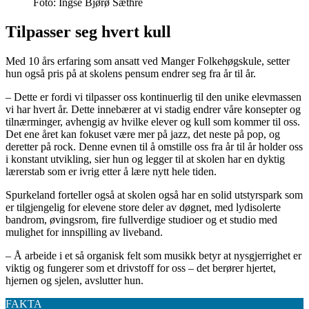
Foto: Ingse Bjørø Sæthre
Tilpasser seg hvert kull
Med 10 års erfaring som ansatt ved Manger Folkehøgskule, setter
hun også pris på at skolens pensum endrer seg fra år til år.
– Dette er fordi vi tilpasser oss kontinuerlig til den unike elevmassen
vi har hvert år. Dette innebærer at vi stadig endrer våre konsepter og
tilnærminger, avhengig av hvilke elever og kull som kommer til oss.
Det ene året kan fokuset være mer på jazz, det neste på pop, og
deretter på rock. Denne evnen til å omstille oss fra år til år holder oss
i konstant utvikling, sier hun og legger til at skolen har en dyktig
lærerstab som er ivrig etter å lære nytt hele tiden.
Spurkeland forteller også at skolen også har en solid utstyrspark som
er tilgjengelig for elevene store deler av døgnet, med lydisolerte
bandrom, øvingsrom, fire fullverdige studioer og et studio med
mulighet for innspilling av liveband.
– Å arbeide i et så organisk felt som musikk betyr at nysgjerrighet er
viktig og fungerer som et drivstoff for oss – det berører hjertet,
hjernen og sjelen, avslutter hun.
FAKTA