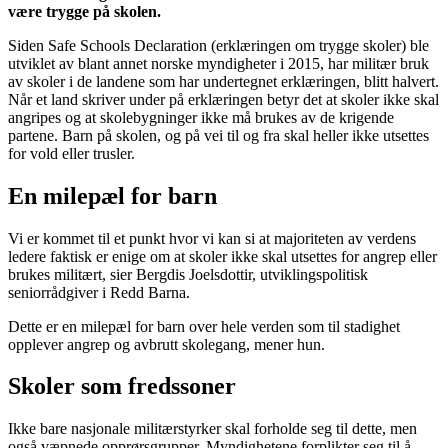
være trygge på skolen.
Siden Safe Schools Declaration (erklæringen om trygge skoler) ble
utviklet av blant annet norske myndigheter i 2015, har militær bruk
av skoler i de landene som har undertegnet erklæringen, blitt halvert.
Når et land skriver under på erklæringen betyr det at skoler ikke skal
angripes og at skolebygninger ikke må brukes av de krigende
partene. Barn på skolen, og på vei til og fra skal heller ikke utsettes
for vold eller trusler.
En milepæl for barn
Vi er kommet til et punkt hvor vi kan si at majoriteten av verdens
ledere faktisk er enige om at skoler ikke skal utsettes for angrep eller
brukes militært, sier Bergdis Joelsdottir, utviklingspolitisk
seniorrådgiver i Redd Barna.
Dette er en milepæl for barn over hele verden som til stadighet
opplever angrep og avbrutt skolegang, mener hun.
Skoler som fredssoner
Ikke bare nasjonale militærstyrker skal forholde seg til dette, men
også væpnede opprørsgrupper. Myndighetene forplikter seg til å