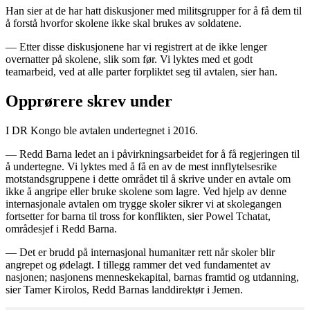
Han sier at de har hatt diskusjoner med militsgrupper for å få dem til
å forstå hvorfor skolene ikke skal brukes av soldatene.
— Etter disse diskusjonene har vi registrert at de ikke lenger
overnatter på skolene, slik som før. Vi lyktes med et godt
teamarbeid, ved at alle parter forpliktet seg til avtalen, sier han.
Opprørere skrev under
I DR Kongo ble avtalen undertegnet i 2016.
— Redd Barna ledet an i påvirkningsarbeidet for å få regjeringen til
å undertegne. Vi lyktes med å få en av de mest innflytelsesrike
motstandsgruppene i dette området til å skrive under en avtale om
ikke å angripe eller bruke skolene som lagre. Ved hjelp av denne
internasjonale avtalen om trygge skoler sikrer vi at skolegangen
fortsetter for barna til tross for konflikten, sier Powel Tchatat,
områdesjef i Redd Barna.
— Det er brudd på internasjonal humanitær rett når skoler blir
angrepet og ødelagt. I tillegg rammer det ved fundamentet av
nasjonen; nasjonens menneskekapital, barnas framtid og utdanning,
sier Tamer Kirolos, Redd Barnas landdirektør i Jemen.