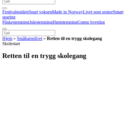
Festivalguiden
Snart voksen
Made in Norway
Livet som senior
Smart
sparing
Påskestemning
Julestemning
Høststemning
Grønn hverdag
Hjem
»
Småbarnslivet
»
Retten til en trygg skolegang
Skolestart
Retten til en trygg skolegang