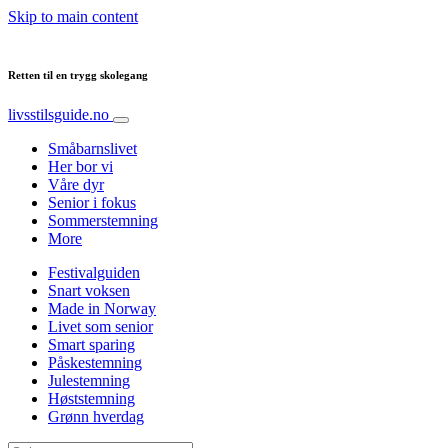
Skip to main content
Retten til en trygg skolegang
livsstilsguide.no
Småbarnslivet
Her bor vi
Våre dyr
Senior i fokus
Sommerstemning
More
Festivalguiden
Snart voksen
Made in Norway
Livet som senior
Smart sparing
Påskestemning
Julestemning
Høststemning
Grønn hverdag