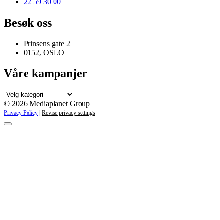
22 59 30 00
Besøk oss
Prinsens gate 2
0152, OSLO
Våre kampanjer
Våre
kampanjer
© 2026 Mediaplanet Group
Privacy Policy
|
Revise privacy settings