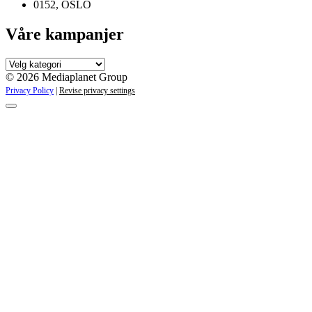
0152, OSLO
Våre kampanjer
Våre
kampanjer
© 2026 Mediaplanet Group
Privacy Policy
|
Revise privacy settings