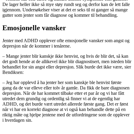
De lager heller ikke så mye støy rundt seg og derfor kan de lett falle
igjennom. Undersøkelser viser at det er seks til ni ganger så mange
gutter som jenter som får diagnose og kommer til behandling.
Emosjonelle vansker
Jenter med ADHD opplever ofte emosjonelle vansker som angst og
depresjon når de kommer i tenårene.
– Mange jenter blir kanskje ikke henvist, og hvis de blir det, så kan
det godt hende at de allikevel ikke blir diagnostisert, men isteden blir
behandlet for sin angst eller depresjon. Slik burde det ikke være, sier
Bendiksen:
– Jeg har opplevd å ha jenter her som kanskje ble henvist første
gang da de var elleve eller tolv år gamle. Da fikk de bare diagnosen
depresjon. Når de har kommet tilbake etter et par år og vi har fått
utredet dem grundig og ordentlig så finner vi at de egentlig har
ADHD, og det burde vært utredet allerede første gang. Det er først
når vi har en korrekt diagnose at vi også kan behandle dette på en
riktig måte og hjelpe jentene med de utfordringene som de opplever
i hverdagen sin.