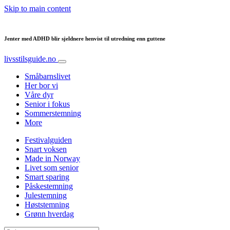
Skip to main content
Jenter med ADHD blir sjeldnere henvist til utredning enn guttene
livsstilsguide.no
Småbarnslivet
Her bor vi
Våre dyr
Senior i fokus
Sommerstemning
More
Festivalguiden
Snart voksen
Made in Norway
Livet som senior
Smart sparing
Påskestemning
Julestemning
Høststemning
Grønn hverdag