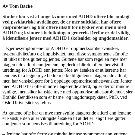
Av Tom Backe
Studier har vist at unge kvinner med ADHD oftere blir innlagt
ved psykiatriske avdelinger, de er mer suicidale, har oftere
rusproblemer og blir oftere utsatt for ulykker enn menn med
ADHD og kvinner i befolkningen generelt. Derfor er det viktig
å identifisere jenter med ADHD i skolealder og ungdomsalder.
– Kjernesymptomene for ADHD er oppmerksomhetsvansker,
hyperaktivitet/uro og impulsivitet, men disse symptomene slår ofte
litt ulikt ut hos gutter og jenter. Guttene har som regel en mye mer
utagerende atferd enn jentene, og derfor blir de oftere henvist til
utredning for ADHD enn jenter. Noe av årsaken er at lærerne har
tendens til å legge mye bedre merke til guttenes utagerende atferd,
men har vanskeligere for å oppdage oppmerksomhetsvansker. Jenter
med ADHD har ofte mindre utagerende atferd, og er derfor mindre
synlige, men sliter kanskje mye med oppmerksomhetsproblemer, sier
Bothild Bendiksen som er barne- og ungdomspsykiater, PhD, ved
Oslo Universitetssykehus.
At guttene ofte har en mye mer synlig utagerende atferd enn jentene
er kanskje den aller viktigste årsaken til at det er langt flere gutter
enn jenter som henvises til utredning for ADHD.
– Jentene har ofte færre og mindre intense symptomer enn guttene.