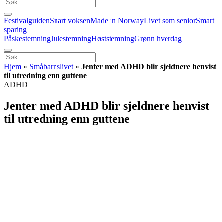
Festivalguiden
Snart voksen
Made in Norway
Livet som senior
Smart
sparing
Påskestemning
Julestemning
Høststemning
Grønn hverdag
Hjem
»
Småbarnslivet
»
Jenter med ADHD blir sjeldnere henvist
til utredning enn guttene
ADHD
Jenter med ADHD blir sjeldnere henvist
til utredning enn guttene