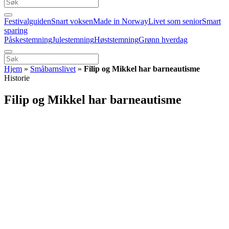
Festivalguiden
Snart voksen
Made in Norway
Livet som senior
Smart
sparing
Påskestemning
Julestemning
Høststemning
Grønn hverdag
Hjem
»
Småbarnslivet
»
Filip og Mikkel har barneautisme
Historie
Filip og Mikkel har barneautisme