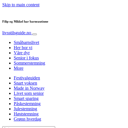
Skip to main content
Filip og Mikkel har barneautisme
livsstilsguide.no
Småbarnslivet
Her bor vi
Våre dyr
Senior i fokus
Sommerstemning
More
Festivalguiden
Snart voksen
Made in Norway
Livet som senior
Smart sparing
Påskestemning
Julestemning
Høststemning
Grønn hverdag