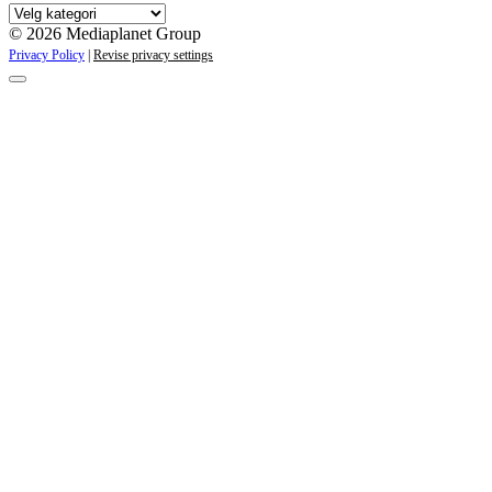
Våre
kampanjer
© 2026 Mediaplanet Group
Privacy Policy
|
Revise privacy settings