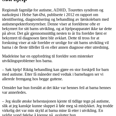
Regionalt fagmiljø for autisme, ADHD, Tourettes syndrom og
narkolepsi i Helse Sør-Øst, publiserte i 2012 en rapport om
identifisering, diagnostisering og behandling av førskolebarn med
autismespekterforstyrrelser. Denne viser at foreldrene ofte er
bekymret for sitt barns utvikling, og at hjelpeapparatet ikke tar dette
på alvor. Det går gjennomsnittlig nesten to år fra foreldre først er
bekymret til diagnosen først blir avklart. Dette til tross for at
forskning viser at når foreldre er urolige for sitt barns utvikling vil
barna i de fleste tilfeller få en eller annen diagnose etter utredning.
Madeleine har en oppfordring til foreldre som mistenker
utviklingsproblemer hos barna.
– Søk hjelp! Riktig behandling kan gjøre en stor forskjell for barn
med autisme. Etter få måneder med vedtak i barnehagen ser vi
allerede fremgang hos begge guttene.
Omsider har hun forstått at det ikke var hennes feil at barna hennes
var annerledes.
– Jeg skulle ønske helsestasjonen kjente til tidlige tegn på autisme,
slik at jeg kanskje kunne sluppet å føle meg så mislykket. Jeg trodde
virkelig det var min skyld at barna mine lå etter i utvikling. En
veldig vond følelse å kjenne på, avslutter hun.