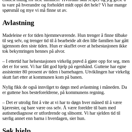
ta vare på hverandre og forholdet midt oppi det hele? Vi har mange
spørsmål og mye vi må finne ut av.
Avlastning
Madeleine er for tiden hjemmeværende. Hun trenger å finne tilbake
til seg selv, og trenger tid til å bearbeide alt den lille familien har gått
igjennom den siste tiden. Hun er skuffet over at helsestasjonen ikke
tok bekymringen hennes på alvor.
– I ettertid har helsestasjonen virkelig prøvd å gjøre opp for seg, men
det er for sent. Vi har fått god hjelp på egenhånd. Guttene har egne
assistenter 80 prosent av tiden i barnehagen. Utviklingen har virkelig
skutt fart etter at kommunen kom på banen.
Nylig fikk de også innvilget to døgn med avlastning i måneden. Da
er guttene hos besteforeldrene, på kommunens regning.
– Det er utrolig fint å vite at vi har to døgn hver måned til å være
kjærester, og bare være oss selv. Å være foreldre til barn med
autismediagnose er utfordrende og slitsomt. Vi har sjelden tid til
særlig annet enn barna i hverdagen, sier hun.
Søk hjelp