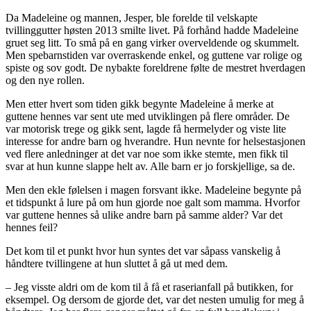
Da Madeleine og mannen, Jesper, ble forelde til velskapte
tvillinggutter høsten 2013 smilte livet. På forhånd hadde Madeleine
gruet seg litt. To små på en gang virker overveldende og skummelt.
Men spebarnstiden var overraskende enkel, og guttene var rolige og
spiste og sov godt. De nybakte foreldrene følte de mestret hverdagen
og den nye rollen.
Men etter hvert som tiden gikk begynte Madeleine å merke at
guttene hennes var sent ute med utviklingen på flere områder. De
var motorisk trege og gikk sent, lagde få hermelyder og viste lite
interesse for andre barn og hverandre. Hun nevnte for helsestasjonen
ved flere anledninger at det var noe som ikke stemte, men fikk til
svar at hun kunne slappe helt av. Alle barn er jo forskjellige, sa de.
Men den ekle følelsen i magen forsvant ikke. Madeleine begynte på
et tidspunkt å lure på om hun gjorde noe galt som mamma. Hvorfor
var guttene hennes så ulike andre barn på samme alder? Var det
hennes feil?
Det kom til et punkt hvor hun syntes det var såpass vanskelig å
håndtere tvillingene at hun sluttet å gå ut med dem.
– Jeg visste aldri om de kom til å få et raserianfall på butikken, for
eksempel. Og dersom de gjorde det, var det nesten umulig for meg å