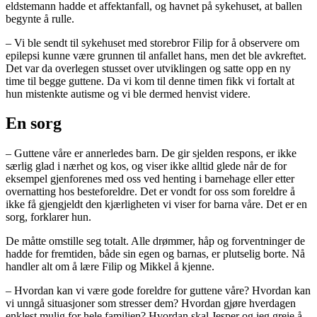
eldstemann hadde et affektanfall, og havnet på sykehuset, at ballen
begynte å rulle.
– Vi ble sendt til sykehuset med storebror Filip for å observere om
epilepsi kunne være grunnen til anfallet hans, men det ble avkreftet.
Det var da overlegen stusset over utviklingen og satte opp en ny
time til begge guttene. Da vi kom til denne timen fikk vi fortalt at
hun mistenkte autisme og vi ble dermed henvist videre.
En sorg
– Guttene våre er annerledes barn. De gir sjelden respons, er ikke
særlig glad i nærhet og kos, og viser ikke alltid glede når de for
eksempel gjenforenes med oss ved henting i barnehage eller etter
overnatting hos besteforeldre. Det er vondt for oss som foreldre å
ikke få gjengjeldt den kjærligheten vi viser for barna våre. Det er en
sorg, forklarer hun.
De måtte omstille seg totalt. Alle drømmer, håp og forventninger de
hadde for fremtiden, både sin egen og barnas, er plutselig borte. Nå
handler alt om å lære Filip og Mikkel å kjenne.
– Hvordan kan vi være gode foreldre for guttene våre? Hvordan kan
vi unngå situasjoner som stresser dem? Hvordan gjøre hverdagen
enklest mulig for hele familien? Hvordan skal Jesper og jeg greie å