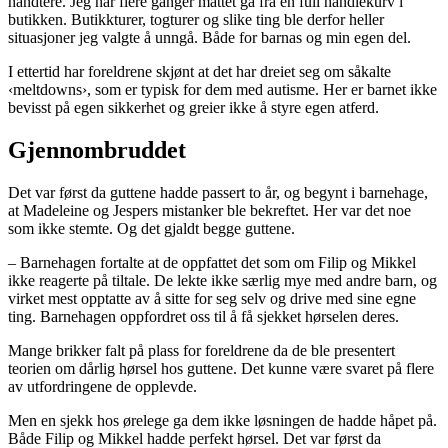
håndtere. Jeg har flere ganger måttet gå fra en full handlekurv i
butikken. Butikkturer, togturer og slike ting ble derfor heller
situasjoner jeg valgte å unngå. Både for barnas og min egen del.
I ettertid har foreldrene skjønt at det har dreiet seg om såkalte
‹meltdowns›, som er typisk for dem med autisme. Her er barnet ikke
bevisst på egen sikkerhet og greier ikke å styre egen atferd.
Gjennombruddet
Det var først da guttene hadde passert to år, og begynt i barnehage,
at Madeleine og Jespers mistanker ble bekreftet. Her var det noe
som ikke stemte. Og det gjaldt begge guttene.
– Barnehagen fortalte at de oppfattet det som om Filip og Mikkel
ikke reagerte på tiltale. De lekte ikke særlig mye med andre barn, og
virket mest opptatte av å sitte for seg selv og drive med sine egne
ting. Barnehagen oppfordret oss til å få sjekket hørselen deres.
Mange brikker falt på plass for foreldrene da de ble presentert
teorien om dårlig hørsel hos guttene. Det kunne være svaret på flere
av utfordringene de opplevde.
Men en sjekk hos ørelege ga dem ikke løsningen de hadde håpet på.
Både Filip og Mikkel hadde perfekt hørsel. Det var først da