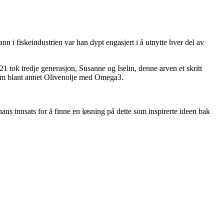
ann i fiskeindustrien var han dypt engasjert i å utnytte hver del av
1 tok tredje generasjon, Susanne og Iselin, denne arven et skritt
som blant annet Olivenolje med Omega3.
hans innsats for å finne en løsning på dette som inspirerte ideen bak