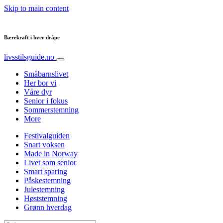
Skip to main content
Bærekraft i hver dråpe
livsstilsguide.no
Småbarnslivet
Her bor vi
Våre dyr
Senior i fokus
Sommerstemning
More
Festivalguiden
Snart voksen
Made in Norway
Livet som senior
Smart sparing
Påskestemning
Julestemning
Høststemning
Grønn hverdag