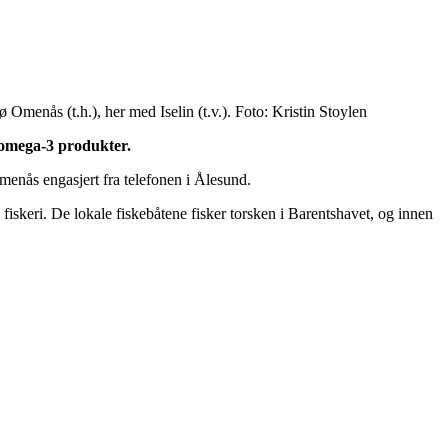
ø Omenås (t.h.), her med Iselin (t.v.). Foto: Kristin Stoylen
e omega-3 produkter.
Omenås engasjert fra telefonen i Ålesund.
 fiskeri. De lokale fiskebåtene fisker torsken i Barentshavet, og innen
.