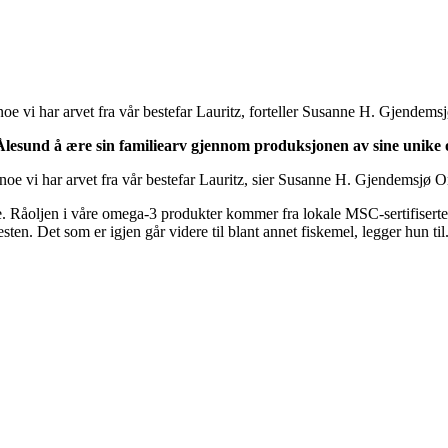
noe vi har arvet fra vår bestefar Lauritz, forteller Susanne H. Gjendemsj
tz Ålesund å ære sin familiearv gjennom produksjonen av sine unik
, noe vi har arvet fra vår bestefar Lauritz, sier Susanne H. Gjendemsjø 
lære. Råoljen i våre omega-3 produkter kommer fra lokale MSC-sertifiserte
 resten. Det som er igjen går videre til blant annet fiskemel, legger hun til