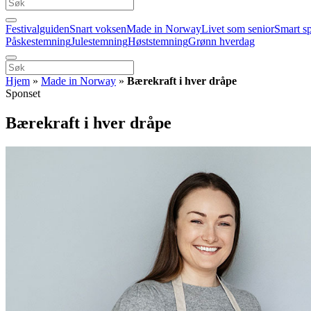
Festivalguiden
Snart voksen
Made in Norway
Livet som senior
Smart s
Påskestemning
Julestemning
Høststemning
Grønn hverdag
Hjem
»
Made in Norway
»
Bærekraft i hver dråpe
Sponset
Bærekraft i hver dråpe