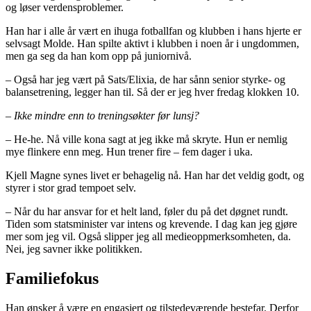
og løser verdensproblemer.
Han har i alle år vært en ihuga fotballfan og klubben i hans hjerte er
selvsagt Molde. Han spilte aktivt i klubben i noen år i ungdommen,
men ga seg da han kom opp på juniornivå.
– Også har jeg vært på Sats/Elixia, de har sånn senior styrke- og
balansetrening, legger han til. Så der er jeg hver fredag klokken 10.
– Ikke mindre enn to treningsøkter før lunsj?
– He-he. Nå ville kona sagt at jeg ikke må skryte. Hun er nemlig
mye flinkere enn meg. Hun trener fire – fem dager i uka.
Kjell Magne synes livet er behagelig nå. Han har det veldig godt, og
styrer i stor grad tempoet selv.
– Når du har ansvar for et helt land, føler du på det døgnet rundt.
Tiden som statsminister var intens og krevende. I dag kan jeg gjøre
mer som jeg vil. Også slipper jeg all medieoppmerksomheten, da.
Nei, jeg savner ikke politikken.
Familiefokus
Han ønsker å være en engasjert og tilstedeværende bestefar. Derfor