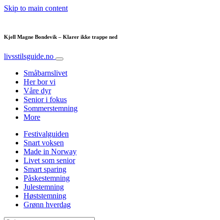
Skip to main content
Kjell Magne Bondevik – Klarer ikke trappe ned
livsstilsguide.no
Småbarnslivet
Her bor vi
Våre dyr
Senior i fokus
Sommerstemning
More
Festivalguiden
Snart voksen
Made in Norway
Livet som senior
Smart sparing
Påskestemning
Julestemning
Høststemning
Grønn hverdag