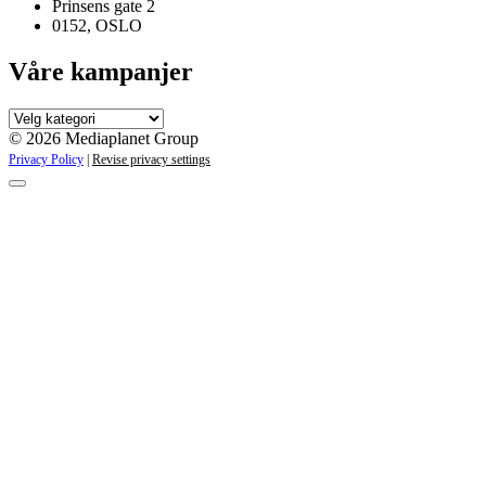
Prinsens gate 2
0152, OSLO
Våre kampanjer
Våre
kampanjer
© 2026 Mediaplanet Group
Privacy Policy
|
Revise privacy settings