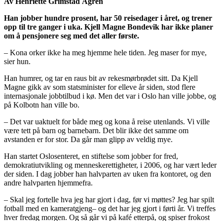
Av Henriette Grimstad Ågren
Han jobber hundre prosent, har 50 reisedager i året, og trener
opp til tre ganger i uka. Kjell Magne Bondevik har ikke planer
om å pensjonere seg med det aller første.
– Kona orker ikke ha meg hjemme hele tiden. Jeg maser for mye,
sier hun.
Han humrer, og tar en raus bit av rekesmørbrødet sitt. Da Kjell
Magne gikk av som statsminister for elleve år siden, stod flere
internasjonale jobbtilbud i kø. Men det var i Oslo han ville jobbe, og
på Kolbotn han ville bo.
– Det var uaktuelt for både meg og kona å reise utenlands. Vi ville
være tett på barn og barnebarn. Det blir ikke det samme om
avstanden er for stor. Da går man glipp av veldig mye.
Han startet Oslosenteret, en stiftelse som jobber for fred,
demokratiutvikling og menneskerettigheter, i 2006, og har vært leder
der siden. I dag jobber han halvparten av uken fra kontoret, og den
andre halvparten hjemmefra.
– Skal jeg fortelle hva jeg har gjort i dag, før vi møttes? Jeg har spilt
fotball med en kameratgjeng– og det har jeg gjort i førti år. Vi treffes
hver fredag morgen. Og så går vi på kafé etterpå, og spiser frokost