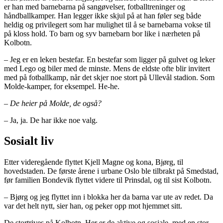
er han med barnebarna på sangøvelser, fotballtreninger og
håndballkamper. Han legger ikke skjul på at han føler seg både
heldig og privilegert som har mulighet til å se barnebarna vokse til
på kloss hold. To barn og syv barnebarn bor like i nærheten på
Kolbotn.
– Jeg er en leken bestefar. En bestefar som ligger på gulvet og leker
med Lego og biler med de minste. Mens de eldste ofte blir invitert
med på fotballkamp, når det skjer noe stort på Ullevål stadion. Som
Molde-kamper, for eksempel. He-he.
– De heier på Molde, de også?
– Ja, ja. De har ikke noe valg.
Sosialt liv
Etter videregående flyttet Kjell Magne og kona, Bjørg, til
hovedstaden. De første årene i urbane Oslo ble tilbrakt på Smedstad,
før familien Bondevik flyttet videre til Prinsdal, og til sist Kolbotn.
– Bjørg og jeg flyttet inn i blokka her da barna var ute av redet. Da
var det helt nytt, sier han, og peker opp mot hjemmet sitt.
De stortrives på Kolbotn. Her er de aktive og sosiale, med en stor