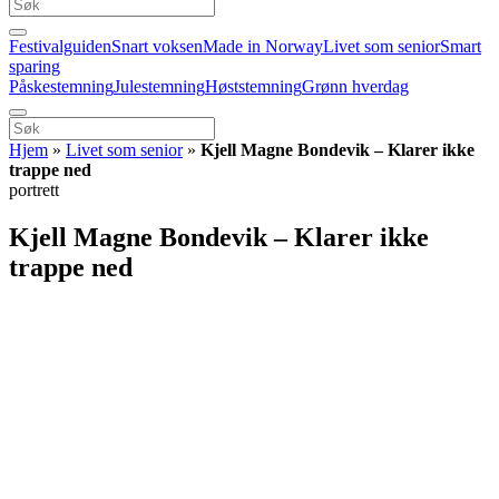
Festivalguiden
Snart voksen
Made in Norway
Livet som senior
Smart
sparing
Påskestemning
Julestemning
Høststemning
Grønn hverdag
Hjem
»
Livet som senior
»
Kjell Magne Bondevik – Klarer ikke
trappe ned
portrett
Kjell Magne Bondevik – Klarer ikke
trappe ned