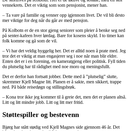
vennekrets. Det er viktig som som pensjonist, mener han.
– Ta vare på familie og venner opp igjennom livet. De vil bli desto
mer viktige for deg når du går av med pensjon.
På Kolbotn er de en stor gjeng seniorer som pleier å benke seg ned
på senter-kafeen hver lørdag. Bare for kosens skyld. I to timer kan
folk komme og gå som de vil.
– Vi har det veldig hyggelig her. Det er alltid noen å prate med. Jeg
tror det er viktig at man engasjerer seg i noe når man blir eldre.
Enten det er i en forening, en kameratgjeng eller politisk. Fyll tiden
du plutselig har til rådighet med noe moro og meningsfullt.
Det er derfor han fortsatt jobber. Dette med å ”plutselig” slutte,
skremmer Kjell Magne litt. Planen er å sakte, men sikkert, trappe
ned. På både reisedøgn og stillingsbrøk.
– Kona tror ikke jeg kommer til å greie det, men det er planen altså.
Litt og litt mindre jobb. Litt og litt mer fritid.
Støttespiller og bestevenn
Bjørg har stått stødig ved Kjell Magnes side gjennom 46 år. Det