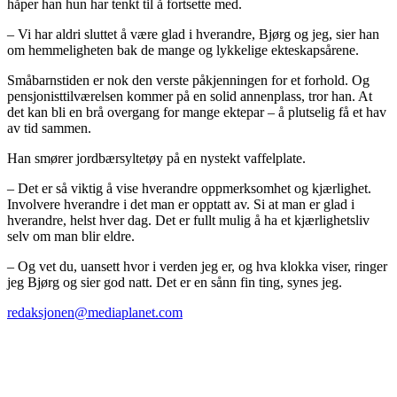
håper han hun har tenkt til å fortsette med.
– Vi har aldri sluttet å være glad i hverandre, Bjørg og jeg, sier han
om hemmeligheten bak de mange og lykkelige ekteskapsårene.
Småbarnstiden er nok den verste påkjenningen for et forhold. Og
pensjonisttilværelsen kommer på en solid annenplass, tror han. At
det kan bli en brå overgang for mange ektepar – å plutselig få et hav
av tid sammen.
Han smører jordbærsyltetøy på en nystekt vaffelplate.
– Det er så viktig å vise hverandre oppmerksomhet og kjærlighet.
Involvere hverandre i det man er opptatt av. Si at man er glad i
hverandre, helst hver dag. Det er fullt mulig å ha et kjærlighetsliv
selv om man blir eldre.
– Og vet du, uansett hvor i verden jeg er, og hva klokka viser, ringer
jeg Bjørg og sier god natt. Det er en sånn fin ting, synes jeg.
redaksjonen@mediaplanet.com