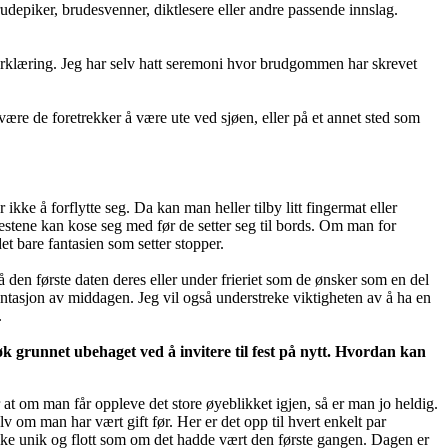
depiker, brudesvenner, diktlesere eller andre passende innslag.
serklæring. Jeg har selv hatt seremoni hvor brudgommen har skrevet
ære de foretrekker å være ute ved sjøen, eller på et annet sted som
kke å forflytte seg. Da kan man heller tilby litt fingermat eller
estene kan kose seg med før de setter seg til bords. Om man for
t bare fantasien som setter stopper.
å den første daten deres eller under frieriet som de ønsker som en del
entasjon av middagen. Jeg vil også understreke viktigheten av å ha en
.
k grunnet ubehaget ved å invitere til fest på nytt. Hvordan kan
at om man får oppleve det store øyeblikket igjen, så er man jo heldig.
v om man har vært gift før. Her er det opp til hvert enkelt par
like unik og flott som om det hadde vært den første gangen. Dagen er