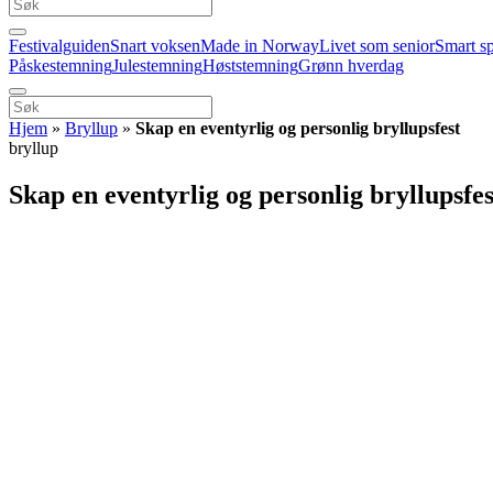
Festivalguiden
Snart voksen
Made in Norway
Livet som senior
Smart s
Påskestemning
Julestemning
Høststemning
Grønn hverdag
Hjem
»
Bryllup
»
Skap en eventyrlig og personlig bryllupsfest
bryllup
Skap en eventyrlig og personlig bryllupsfes