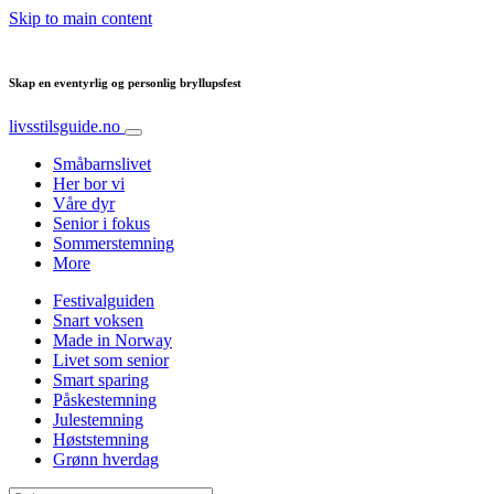
Skip to main content
Skap en eventyrlig og personlig bryllupsfest
livsstilsguide.no
Småbarnslivet
Her bor vi
Våre dyr
Senior i fokus
Sommerstemning
More
Festivalguiden
Snart voksen
Made in Norway
Livet som senior
Smart sparing
Påskestemning
Julestemning
Høststemning
Grønn hverdag