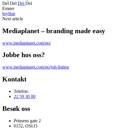
Del
Del
Del
Del
Emner
bryllup
Next article
Mediaplanet – branding made easy
www.mediaplanet.com/no/
Jobbe hos oss?
www.mediaplanet.com/no/job-listing
Kontakt
Telefon:
22 59 30 00
Besøk oss
Prinsens gate 2
0152, OSLO