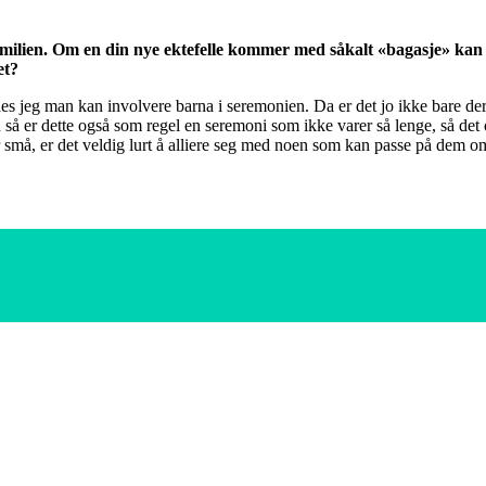
amilien. Om en din nye ektefelle kommer med såkalt «bagasje» kan 
et?
nes jeg man kan involvere barna i seremonien. Da er det jo ikke bare de
en så er dette også som regel en seremoni som ikke varer så lenge, så de
r små, er det veldig lurt å alliere seg med noen som kan passe på dem om