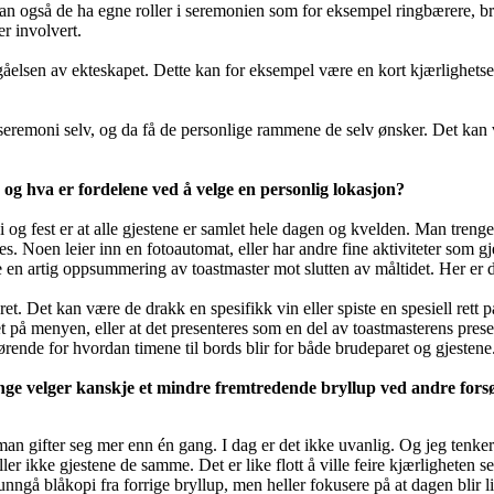
n også de ha egne roller i seremonien som for eksempel ringbærere, bru
r involvert.
ngåelsen av ekteskapet. Dette kan for eksempel være en kort kjærlighet
seremoni selv, og da få de personlige rammene de selv ønsker. Det kan v
og hva er fordelene ved å velge en personlig lokasjon?
 fest er at alle gjestene er samlet hele dagen og kvelden. Man trenger i
Noen leier inn en fotoautomat, eller har andre fine aktiviteter som gj
en artig oppsummering av toastmaster mot slutten av måltidet. Her er de
t. Det kan være de drakk en spesifikk vin eller spiste en spesiell rett p
t på menyen, eller at det presenteres som en del av toastmasterens pres
rende for hvordan timene til bords blir for både brudeparet og gjestene
ange velger kanskje et mindre fremtredende bryllup ved andre forsø
 gifter seg mer enn én gang. I dag er det ikke uvanlig. Og jeg tenker 
 ikke gjestene de samme. Det er like flott å ville feire kjærligheten sel
ngå blåkopi fra forrige bryllup, men heller fokusere på at dagen blir 