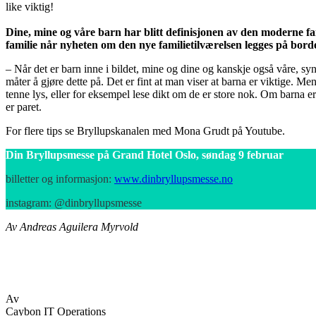
like viktig!
Dine, mine og våre barn har blitt definisjonen av den moderne f
familie når nyheten om den nye familietilværelsen legges på bord
– Når det er barn inne i bildet, mine og dine og kanskje også våre, sy
måter å gjøre dette på. Det er fint at man viser at barna er viktige. M
tenne lys, eller for eksempel lese dikt om de er store nok. Om barna e
er paret.
For flere tips se Bryllupskanalen med Mona Grudt på Youtube.
Din Bryllupsmesse på Grand Hotel Oslo, søndag 9 februar
billetter og informasjon:
www.dinbryllupsmesse.no
instagram: @dinbryllupsmesse
Av Andreas Aguilera Myrvold
Av
Caybon IT Operations