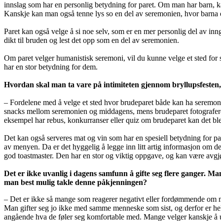
innslag som har en personlig betydning for paret. Om man har barn, ka
Kanskje kan man også tenne lys so en del av seremonien, hvor barna e
Paret kan også velge å si noe selv, som er en mer personlig del av in
dikt til bruden og lest det opp som en del av seremonien.
Om paret velger humanistisk seremoni, vil du kunne velge et sted for 
har en stor betydning for dem.
Hvordan skal man ta vare på intimiteten gjennom bryllupsfesten, 
– Fordelene med å velge et sted hvor brudeparet både kan ha seremoni og
snacks mellom seremonien og middagens, mens brudeparet fotograferes. 
eksempel har rebus, konkurranser eller quiz om brudeparet kan det ble 
Det kan også serveres mat og vin som har en spesiell betydning for pare
av menyen. Da er det hyggelig å legge inn litt artig informasjon om de
god toastmaster. Den har en stor og viktig oppgave, og kan være avgjø
Det er ikke uvanlig i dagens samfunn å gifte seg flere ganger. M
man best mulig takle denne påkjenningen?
– Det er ikke så mange som reagerer negativt eller fordømmende om man
Man gifter seg jo ikke med samme menneske som sist, og derfor er heller
angående hva de føler seg komfortable med. Mange velger kanskje å un