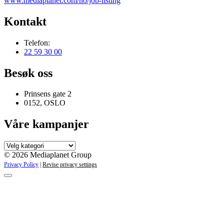
www.mediaplanet.com/no/job-listing
Kontakt
Telefon:
22 59 30 00
Besøk oss
Prinsens gate 2
0152, OSLO
Våre kampanjer
Våre
kampanjer
© 2026 Mediaplanet Group
Privacy Policy
|
Revise privacy settings