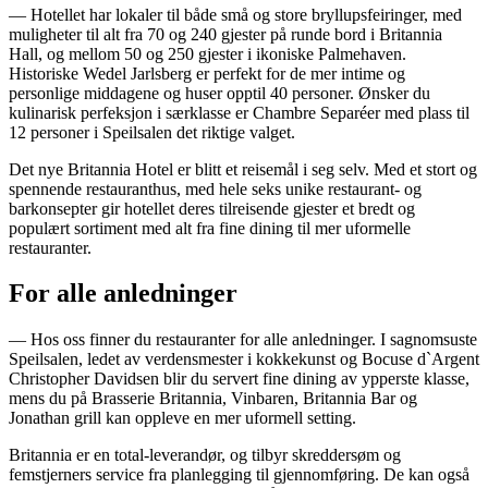
— Hotellet har lokaler til både små og store bryllupsfeiringer, med
muligheter til alt fra 70 og 240 gjester på runde bord i Britannia
Hall, og mellom 50 og 250 gjester i ikoniske Palmehaven.
Historiske Wedel Jarlsberg er perfekt for de mer intime og
personlige middagene og huser opptil 40 personer. Ønsker du
kulinarisk perfeksjon i særklasse er Chambre Separéer med plass til
12 personer i Speilsalen det riktige valget.
Det nye Britannia Hotel er blitt et reisemål i seg selv. Med et stort og
spennende restauranthus, med hele seks unike restaurant- og
barkonsepter gir hotellet deres tilreisende gjester et bredt og
populært sortiment med alt fra fine dining til mer uformelle
restauranter.
For alle anledninger
— Hos oss finner du restauranter for alle anledninger. I sagnomsuste
Speilsalen, ledet av verdensmester i kokkekunst og Bocuse d`Argent
Christopher Davidsen blir du servert fine dining av ypperste klasse,
mens du på Brasserie Britannia, Vinbaren, Britannia Bar og
Jonathan grill kan oppleve en mer uformell setting.
Britannia er en total-leverandør, og tilbyr skreddersøm og
femstjerners service fra planlegging til gjennomføring. De kan også