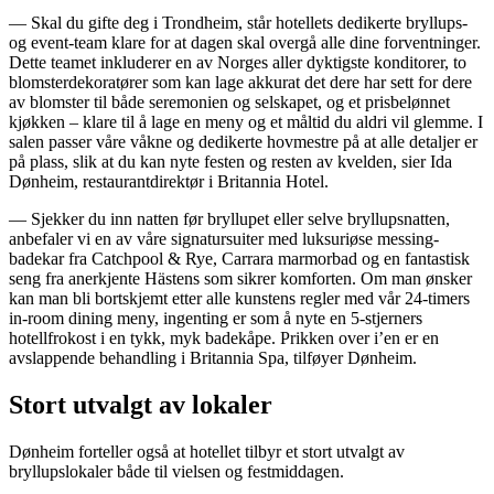
— Skal du gifte deg i Trondheim, står hotellets dedikerte bryllups-
og event-team klare for at dagen skal overgå alle dine forventninger.
Dette teamet inkluderer en av Norges aller dyktigste konditorer, to
blomsterdekoratører som kan lage akkurat det dere har sett for dere
av blomster til både seremonien og selskapet, og et prisbelønnet
kjøkken – klare til å lage en meny og et måltid du aldri vil glemme. I
salen passer våre våkne og dedikerte hovmestre på at alle detaljer er
på plass, slik at du kan nyte festen og resten av kvelden, sier Ida
Dønheim, restaurantdirektør i Britannia Hotel.
— Sjekker du inn natten før bryllupet eller selve bryllupsnatten,
anbefaler vi en av våre signatursuiter med luksuriøse messing-
badekar fra Catchpool & Rye, Carrara marmorbad og en fantastisk
seng fra anerkjente Hästens som sikrer komforten. Om man ønsker
kan man bli bortskjemt etter alle kunstens regler med vår 24-timers
in-room dining meny, ingenting er som å nyte en 5-stjerners
hotellfrokost i en tykk, myk badekåpe. Prikken over i’en er en
avslappende behandling i Britannia Spa, tilføyer Dønheim.
Stort utvalgt av lokaler
Dønheim forteller også at hotellet tilbyr et stort utvalgt av
bryllupslokaler både til vielsen og festmiddagen.