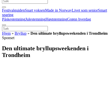
Festivalguiden
Snart voksen
Made in Norway
Livet som senior
Smart
sparing
Påskestemning
Julestemning
Høststemning
Grønn hverdag
Hjem
»
Bryllup
»
Den ultimate bryllupsweekenden i Trondheim
Sponset
Den ultimate bryllupsweekenden i
Trondheim