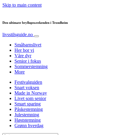
Skip to main content
Den ultimate bryllupsweekenden i Trondheim
livsstilsguide.no
Småbarnslivet
Her bor vi
Våre dyr
Senior i fokus
Sommerstemning
More
Festivalguiden
Snart voksen
Made in Norway
Livet som senior
Smart sparing
Påskestemning
Julestemning
Høststemning
Grønn hverdag