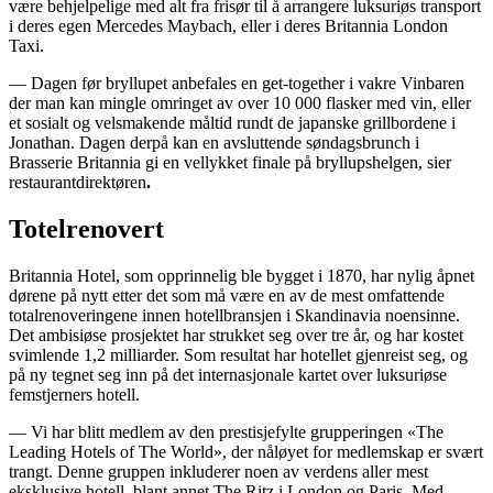
være behjelpelige med alt fra frisør til å arrangere luksuriøs transport
i deres egen Mercedes Maybach, eller i deres Britannia London
Taxi.
— Dagen før bryllupet anbefales en get-together i vakre Vinbaren
der man kan mingle omringet av over 10 000 flasker med vin, eller
et sosialt og velsmakende måltid rundt de japanske grillbordene i
Jonathan. Dagen derpå kan en avsluttende søndagsbrunch i
Brasserie Britannia gi en vellykket finale på bryllupshelgen, sier
restaurantdirektøren
.
Totelrenovert
Britannia Hotel, som opprinnelig ble bygget i 1870, har nylig åpnet
dørene på nytt etter det som må være en av de mest omfattende
totalrenoveringene innen hotellbransjen i Skandinavia noensinne.
Det ambisiøse prosjektet har strukket seg over tre år, og har kostet
svimlende 1,2 milliarder. Som resultat har hotellet gjenreist seg, og
på ny tegnet seg inn på det internasjonale kartet over luksuriøse
femstjerners hotell.
— Vi har blitt medlem av den prestisjefylte grupperingen «The
Leading Hotels of The World», der nåløyet for medlemskap er svært
trangt. Denne gruppen inkluderer noen av verdens aller mest
eksklusive hotell, blant annet The Ritz i London og Paris. Med